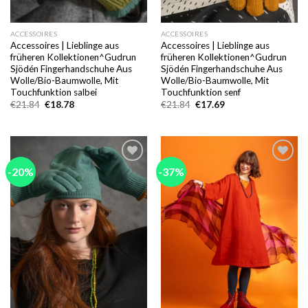
ACCESSOIRES
ACCESSOIRES
Accessoires | Lieblinge aus
Accessoires | Lieblinge aus
früheren Kollektionen^Gudrun
früheren Kollektionen^Gudrun
Sjödén Fingerhandschuhe Aus
Sjödén Fingerhandschuhe Aus
Wolle/Bio-Baumwolle, Mit
Wolle/Bio-Baumwolle, Mit
Touchfunktion salbei
Touchfunktion senf
Ursprünglicher
Aktueller
Ursprünglicher
Aktueller
€
21.84
€
18.78
€
21.84
€
17.69
Preis
Preis
Preis
Preis
war:
ist:
war:
ist:
€21.84
€18.78.
€21.84
€17.69.
-20%
-37%
Add to
Add to
wishlist
wishlist