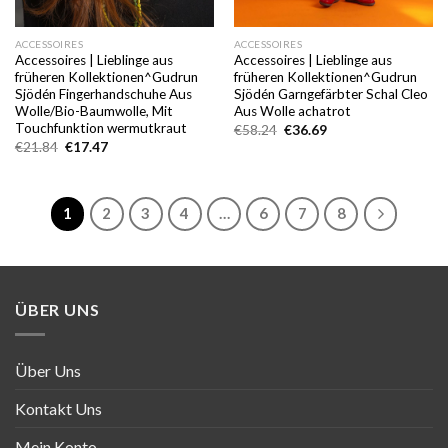
ACCESSOIRES
ACCESSOIRES
Accessoires | Lieblinge aus
Accessoires | Lieblinge aus
früheren Kollektionen^Gudrun
früheren Kollektionen^Gudrun
Sjödén Fingerhandschuhe Aus
Sjödén Garngefärbter Schal Cleo
Wolle/Bio-Baumwolle, Mit
Aus Wolle achatrot
Touchfunktion wermutkraut
Ursprünglicher
Aktueller
€
58.24
€
36.69
Preis
Preis
Ursprünglicher
Aktueller
€
21.84
€
17.47
war:
ist:
Preis
Preis
€58.24
€36.69.
war:
ist:
€21.84
€17.47.
1
2
3
4
…
6
7
8
ÜBER UNS
Über Uns
Kontakt Uns
Mein Konto