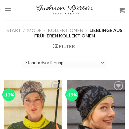
Skip
to
content
START
/
MODE
/
KOLLEKTIONEN
/
LIEBLINGE AUS
FRÜHEREN KOLLEKTIONEN
FILTER
-13%
-19%
Add to
Add to
wishlist
wishlist