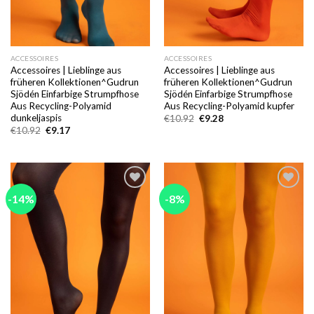
ACCESSOIRES
ACCESSOIRES
Accessoires | Lieblinge aus
Accessoires | Lieblinge aus
früheren Kollektionen^Gudrun
früheren Kollektionen^Gudrun
Sjödén Einfarbige Strumpfhose
Sjödén Einfarbige Strumpfhose
Aus Recycling-Polyamid
Aus Recycling-Polyamid kupfer
dunkeljaspis
Ursprünglicher
Aktueller
€
10.92
€
9.28
Preis
Preis
Ursprünglicher
Aktueller
€
10.92
€
9.17
war:
ist:
Preis
Preis
€10.92
€9.28.
war:
ist:
€10.92
€9.17.
-14%
-8%
Add to
Add to
wishlist
wishlist