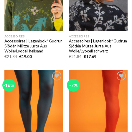
ACCESSOIRES
ACCESSOIRES
Accessoires | Lagenlook^Gudrun
Accessoires | Lagenlook^Gudrun
Sjödén Mütze Jurta Aus
Sjödén Mütze Jurta Aus
Wolle/Lyocell hellsand
Wolle/Lyocell schwarz
Ursprünglicher
Aktueller
Ursprünglicher
Aktueller
€
21.84
€
19.00
€
21.84
€
17.69
Preis
Preis
Preis
Preis
war:
ist:
war:
ist:
€21.84
€19.00.
€21.84
€17.69.
-16%
-7%
Add to
Add to
wishlist
wishlist