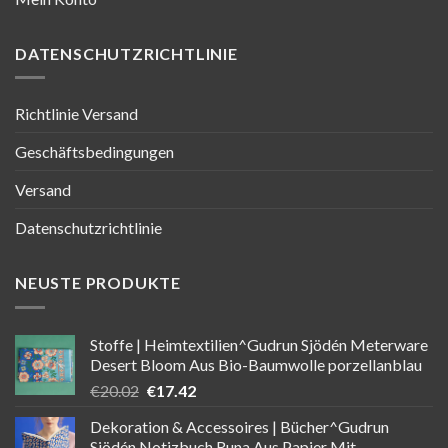
DATENSCHUTZRICHTLINIE
Richtlinie Versand
Geschäftsbedingungen
Versand
Datenschutzrichtlinie
NEUSTE PRODUKTE
Stoffe | Heimtextilien^Gudrun Sjödén Meterware
Desert Bloom Aus Bio-Baumwolle porzellanblau
Ursprünglicher
Aktueller
€
20.02
€
17.42
Preis
Preis
Dekoration & Accessoires | Bücher^Gudrun
war:
ist:
Sjödén Notizbuch Runa Aus Papier Mit