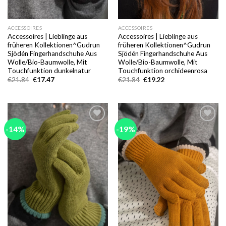
ACCESSOIRES
ACCESSOIRES
Accessoires | Lieblinge aus
Accessoires | Lieblinge aus
früheren Kollektionen^Gudrun
früheren Kollektionen^Gudrun
Sjödén Fingerhandschuhe Aus
Sjödén Fingerhandschuhe Aus
Wolle/Bio-Baumwolle, Mit
Wolle/Bio-Baumwolle, Mit
Touchfunktion dunkelnatur
Touchfunktion orchideenrosa
Ursprünglicher
Aktueller
Ursprünglicher
Aktueller
€
21.84
€
17.47
€
21.84
€
19.22
Preis
Preis
Preis
Preis
war:
ist:
war:
ist:
€21.84
€17.47.
€21.84
€19.22.
-14%
-19%
Add to
Add to
wishlist
wishlist