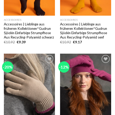
ACCESSOIRES
ACCESSOIRES
Accessoires | Lieblinge aus
Accessoires | Lieblinge aus
früheren Kollektionen^Gudrun
früheren Kollektionen^Gudrun
Sjödén Einfarbige Strumpfhose
Sjödén Einfarbige Strumpfhose
Aus Recycling-Polyamid schwarz
Aus Recycling-Polyamid senf
Ursprünglicher
Aktueller
Ursprünglicher
Aktueller
€
10.92
€
9.39
€
10.92
€
9.17
Preis
Preis
Preis
Preis
war:
ist:
war:
ist:
€10.92
€9.39.
€10.92
€9.17.
-20%
-12%
Add to
Add to
wishlist
wishlist