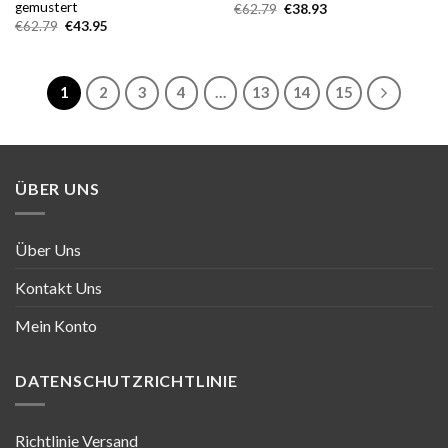
gemustert
Ursprünglicher
Aktueller
€
62.79
€
38.93
Preis
Preis
Ursprünglicher
Aktueller
€
62.79
€
43.95
war:
ist:
Preis
Preis
€62.79
€38.93.
war:
ist:
€62.79
€43.95.
1
2
3
4
…
13
14
15
ÜBER UNS
Über Uns
Kontakt Uns
Mein Konto
DATENSCHUTZRICHTLINIE
Richtlinie Versand