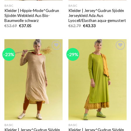
BASIC
BASIC
Kleider | Hippie-Mode^Gudrun
Kleider | Jersey^Gudrun Sjödén
Sjödén Webkleid Aus Bio-
Jerseykleid Ada Aus
Baumwolle schwarz
Lyocell/Elasthan aqua-gemustert
Ursprünglicher
Aktueller
Ursprünglicher
Aktueller
€
53.69
€
37.05
€
62.79
€
43.33
Preis
Preis
Preis
Preis
war:
ist:
war:
ist:
€53.69
€37.05.
€62.79
€43.33.
-23%
-29%
Add to
Add to
wishlist
wishlist
BASIC
BASIC
Kleider | Jersey^Gudrun Sjödén
Kleider | Jersey^Gudrun Sjödén