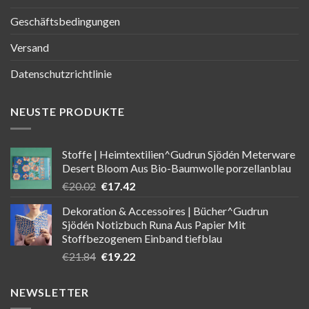
Geschäftsbedingungen
Versand
Datenschutzrichtlinie
NEUSTE PRODUKTE
Stoffe | Heimtextilien^Gudrun Sjödén Meterware
Desert Bloom Aus Bio-Baumwolle porzellanblau
Ursprünglicher
Aktueller
€
20.02
€
17.42
Preis
Preis
Dekoration & Accessoires | Bücher^Gudrun
war:
ist:
Sjödén Notizbuch Runa Aus Papier Mit
€20.02
€17.42.
Stoffbezogenem Einband tiefblau
Ursprünglicher
Aktueller
€
21.84
€
19.22
Preis
Preis
war:
ist:
NEWSLETTER
€21.84
€19.22.