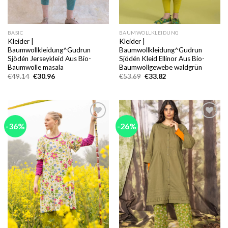
BASIC
BAUMWOLLKLEIDUNG
Kleider |
Kleider |
Baumwollkleidung^Gudrun
Baumwollkleidung^Gudrun
Sjödén Jerseykleid Aus Bio-
Sjödén Kleid Ellinor Aus Bio-
Baumwolle masala
Baumwollgewebe waldgrün
Ursprünglicher
Aktueller
Ursprünglicher
Aktueller
€
49.14
€
30.96
€
53.69
€
33.82
Preis
Preis
Preis
Preis
war:
ist:
war:
ist:
€49.14
€30.96.
€53.69
€33.82.
-36%
-26%
Add to
Add to
wishlist
wishlist