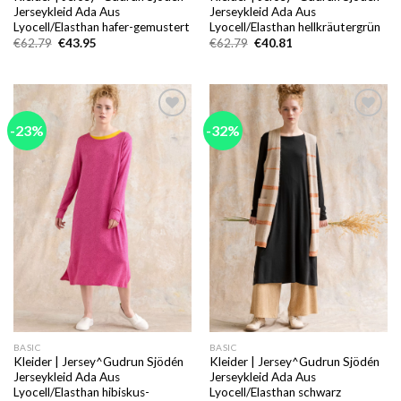
Jerseykleid Ada Aus
Jerseykleid Ada Aus
Lyocell/Elasthan hafer-gemustert
Lyocell/Elasthan hellkräutergrün
Ursprünglicher
Aktueller
Ursprünglicher
Aktueller
€
62.79
€
43.95
€
62.79
€
40.81
Preis
Preis
Preis
Preis
war:
ist:
war:
ist:
€62.79
€43.95.
€62.79
€40.81.
-23%
-32%
Add to
Add to
wishlist
wishlist
BASIC
BASIC
Kleider | Jersey^Gudrun Sjödén
Kleider | Jersey^Gudrun Sjödén
Jerseykleid Ada Aus
Jerseykleid Ada Aus
Lyocell/Elasthan hibiskus-
Lyocell/Elasthan schwarz