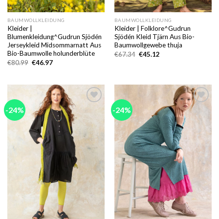
BAUMWOLLKLEIDUNG
BAUMWOLLKLEIDUNG
Kleider |
Kleider | Folklore^Gudrun
Blumenkleidung^Gudrun Sjödén
Sjödén Kleid Tjärn Aus Bio-
Jerseykleid Midsommarnatt Aus
Baumwollgewebe thuja
Bio-Baumwolle holunderblüte
Ursprünglicher
Aktueller
€
67.34
€
45.12
Preis
Preis
Ursprünglicher
Aktueller
€
80.99
€
46.97
war:
ist:
Preis
Preis
€67.34
€45.12.
war:
ist:
€80.99
€46.97.
-24%
-24%
Add to
Add to
wishlist
wishlist