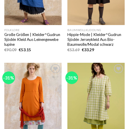
FOLKLORE
BAUMWOLLKLEIDUNG
Große Größen | Kleider^Gudrun
Hippie-Mode | Kleider^Gudrun
Sjödén Kleid Aus Leinengewebe
Sjödén Jerseykleid Aus Bio-
lupine
Baumwolle/Modal schwarz
Ursprünglicher
Aktueller
Ursprünglicher
Aktueller
€
90.09
€
53.15
€
53.69
€
33.29
Preis
Preis
Preis
Preis
war:
ist:
war:
ist:
€90.09
€53.15.
€53.69
€33.29.
-31%
-31%
Add to
Add to
wishlist
wishlist