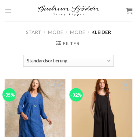
Skip
to
content
START
/
MODE
/
MODE
/
KLEIDER
FILTER
-35%
-32%
Add to
Add to
wishlist
wishlist