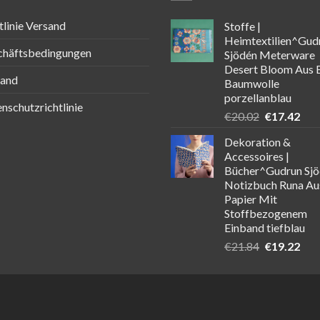
tlinie Versand
Stoffe |
Heimtextilien^Gud
chäftsbedingungen
Sjödén Meterware
Desert Bloom Aus 
sand
Baumwolle
porzellanblau
nschutzrichtlinie
Ursprüngli
Aktu
€
20.02
€
17.42
Preis
Prei
Dekoration &
war:
ist:
Accessoires |
€20.02
€17
Bücher^Gudrun Sj
Notizbuch Runa Au
Papier Mit
Stoffbezogenem
Einband tiefblau
Ursprüngli
Aktu
€
21.84
€
19.22
Preis
Prei
war:
ist:
€21.84
€19