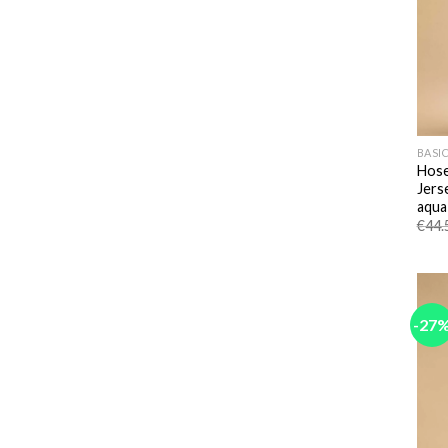
BASI
Hose
Jers
aqua
€
44.
-27