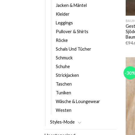
Jacken & Mäntel
Kleider
BAU
Leggings
Gest
Sjöd
Pullover & Shirts
Baum
Röcke
€
94.
Schals Und Tücher
Schmuck
Schuhe
-30
Strickjacken
Taschen
Tuniken
Wäsche & Loungewear
Westen
Styles-Mode