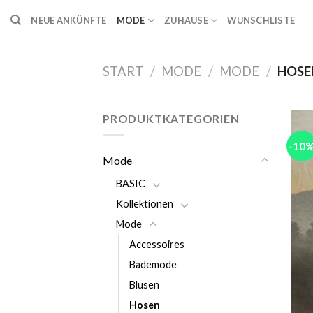
Skip
NEUE ANKÜNFTE
MODE
ZUHAUSE
WUNSCHLISTE
to
content
START
/
MODE
/
MODE
/
HOSE
PRODUKTKATEGORIEN
-10
Mode
BASIC
Kollektionen
Mode
Accessoires
Bademode
Blusen
Hosen