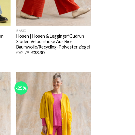
BASIC
un
Hosen | Hosen & Leggings^Gudrun
Sjödén Velourshose Aus Bio-
Baumwolle/Recycling-Polyester ziegel
Ursprünglicher
Aktueller
€
62.79
€
38.30
Preis
Preis
war:
ist:
€62.79
€38.30.
-25%
 to
Add to
list
wishlist