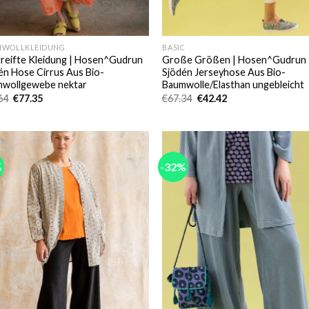
MWOLLKLEIDUNG
BASIC
reifte Kleidung | Hosen^Gudrun
Große Größen | Hosen^Gudrun
én Hose Cirrus Aus Bio-
Sjödén Jerseyhose Aus Bio-
wollgewebe nektar
Baumwolle/Elasthan ungebleicht
Ursprünglicher
Aktueller
Ursprünglicher
Aktueller
64
€
77.35
€
67.34
€
42.42
Preis
Preis
Preis
Preis
war:
ist:
war:
ist:
€94.64
€77.35.
€67.34
€42.42.
%
-32%
Add to
Add
wishlist
wish