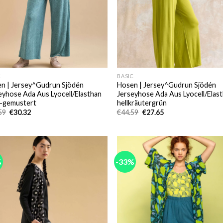
C
BASIC
n | Jersey^Gudrun Sjödén
Hosen | Jersey^Gudrun Sjödén
eyhose Ada Aus Lyocell/Elasthan
Jerseyhose Ada Aus Lyocell/Elas
-gemustert
hellkräutergrün
Ursprünglicher
Aktueller
Ursprünglicher
Aktueller
59
€
30.32
€
44.59
€
27.65
Preis
Preis
Preis
Preis
war:
ist:
war:
ist:
€44.59
€30.32.
€44.59
€27.65.
%
-33%
Add to
Add
wishlist
wish