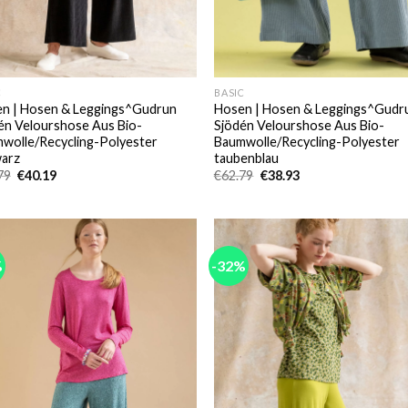
C
BASIC
n | Hosen & Leggings^Gudrun
Hosen | Hosen & Leggings^Gudr
én Velourshose Aus Bio-
Sjödén Velourshose Aus Bio-
wolle/Recycling-Polyester
Baumwolle/Recycling-Polyester
arz
taubenblau
Ursprünglicher
Aktueller
Ursprünglicher
Aktueller
79
€
40.19
€
62.79
€
38.93
Preis
Preis
Preis
Preis
war:
ist:
war:
ist:
€62.79
€40.19.
€62.79
€38.93.
%
-32%
Add to
Add
wishlist
wish