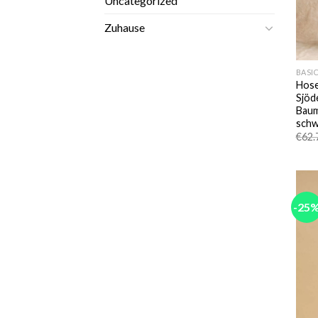
Uncategorized
Zuhause
BASI
Hose
Sjöd
Baum
schw
€
62.
-25