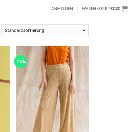
ANMELDEN
WARENKORB /
€
0.00
-25%
 to
Add to
list
wishlist