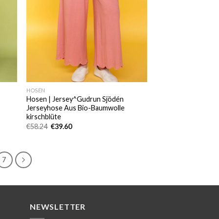
HOSEN
Hosen | Jersey^Gudrun Sjödén
Jerseyhose Aus Bio-Baumwolle
kirschblüte
Ursprünglicher
Aktueller
€
58.24
€
39.60
Preis
Preis
war:
ist:
€58.24
€39.60.
7
NEWSLETTER