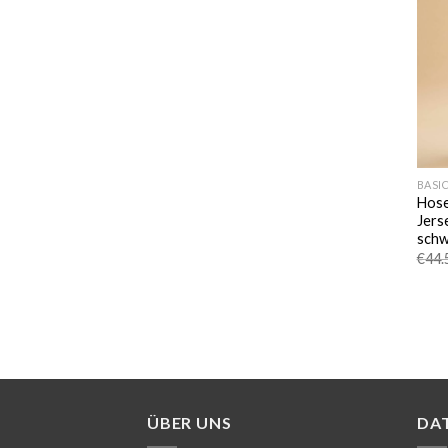
BASI
Hose
Jers
schw
€
44.
ÜBER UNS
DA