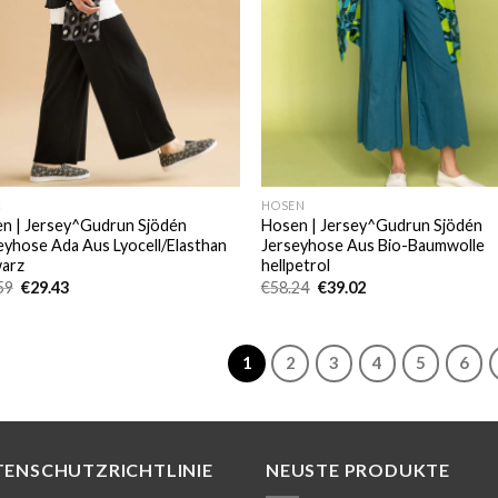
C
HOSEN
n | Jersey^Gudrun Sjödén
Hosen | Jersey^Gudrun Sjödén
eyhose Ada Aus Lyocell/Elasthan
Jerseyhose Aus Bio-Baumwolle
arz
hellpetrol
Ursprünglicher
Aktueller
Ursprünglicher
Aktueller
59
€
29.43
€
58.24
€
39.02
Preis
Preis
Preis
Preis
war:
ist:
war:
ist:
€44.59
€29.43.
€58.24
€39.02.
1
2
3
4
5
6
TENSCHUTZRICHTLINIE
NEUSTE PRODUKTE