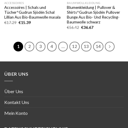
ACCESSOIRES
BAUMWOLLKLEIDUNG
Accessoires | Schals und
Blumenkleidung | Pullover &
Tücher^Gudrun Sjödén Schal
Shirts^Gudrun Sjödén Pullover
Lillian Aus Bio-Baumwolle masala
Bunge Aus Bio- Und Recycling-
Baumwolle schwarz
Ursprünglicher
Aktueller
€
17.29
€
15.39
Preis
Preis
Ursprünglicher
Aktueller
€
56.42
€
36.67
war:
ist:
Preis
Preis
€17.29
€15.39.
war:
ist:
€56.42
€36.67.
1
2
3
4
…
12
13
14
ÜBER UNS
Über Uns
Kontakt Uns
Mein Konto