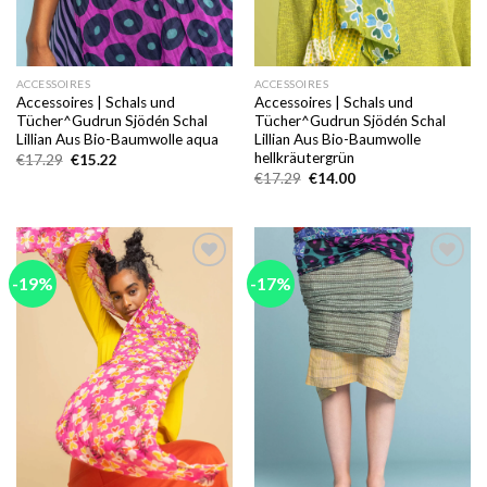
ACCESSOIRES
ACCESSOIRES
Accessoires | Schals und
Accessoires | Schals und
Tücher^Gudrun Sjödén Schal
Tücher^Gudrun Sjödén Schal
Lillian Aus Bio-Baumwolle aqua
Lillian Aus Bio-Baumwolle
hellkräutergrün
Ursprünglicher
Aktueller
€
17.29
€
15.22
Preis
Preis
Ursprünglicher
Aktueller
€
17.29
€
14.00
war:
ist:
Preis
Preis
€17.29
€15.22.
war:
ist:
€17.29
€14.00.
-19%
-17%
Add to
Add to
wishlist
wishlist