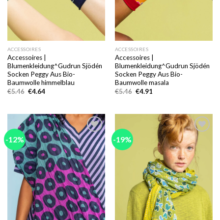
ACCESSOIRES
ACCESSOIRES
Accessoires |
Accessoires |
Blumenkleidung^Gudrun Sjödén
Blumenkleidung^Gudrun Sjödén
Socken Peggy Aus Bio-
Socken Peggy Aus Bio-
Baumwolle himmelblau
Baumwolle masala
Ursprünglicher
Aktueller
Ursprünglicher
Aktueller
€
5.46
€
4.64
€
5.46
€
4.91
Preis
Preis
Preis
Preis
war:
ist:
war:
ist:
€5.46
€4.64.
€5.46
€4.91.
-12%
-19%
Add to
Add to
wishlist
wishlist