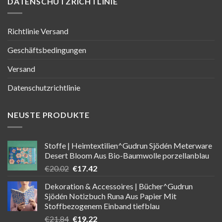
DATENSCHUTZRICHTLINIE
Richtlinie Versand
Geschäftsbedingungen
Versand
Datenschutzrichtlinie
NEUSTE PRODUKTE
Stoffe | Heimtextilien^Gudrun Sjödén Meterware
Desert Bloom Aus Bio-Baumwolle porzellanblau
Ursprünglicher
Aktueller
€
20.02
€
17.42
Preis
Preis
Dekoration & Accessoires | Bücher^Gudrun
war:
ist:
Sjödén Notizbuch Runa Aus Papier Mit
€20.02
€17.42.
Stoffbezogenem Einband tiefblau
Ursprünglicher
Aktueller
€
21.84
€
19.22