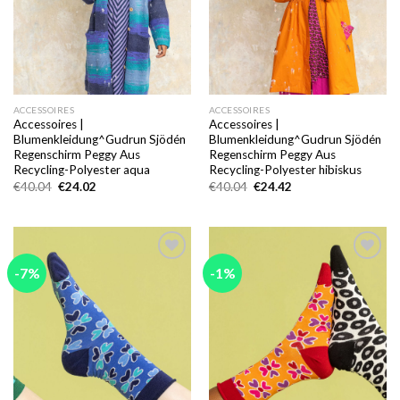
ACCESSOIRES
ACCESSOIRES
Accessoires |
Accessoires |
Blumenkleidung^Gudrun Sjödén
Blumenkleidung^Gudrun Sjödén
Regenschirm Peggy Aus
Regenschirm Peggy Aus
Recycling-Polyester aqua
Recycling-Polyester hibiskus
Ursprünglicher
Aktueller
Ursprünglicher
Aktueller
€
40.04
€
24.02
€
40.04
€
24.42
Preis
Preis
Preis
Preis
war:
ist:
war:
ist:
€40.04
€24.02.
€40.04
€24.42.
-7%
-1%
Add to
Add to
wishlist
wishlist