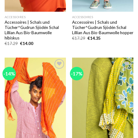
ACCESSOIRES
ACCESSOIRES
Accessoires | Schals und
Accessoires | Schals und
Tücher^Gudrun Sjödén Schal
Tücher^Gudrun Sjödén Schal
Lillian Aus Bio-Baumwolle
Lillian Aus Bio-Baumwolle hopper
hibiskus
Ursprünglicher
Aktueller
€
17.29
€
14.35
Preis
Preis
Ursprünglicher
Aktueller
€
17.29
€
14.00
war:
ist:
Preis
Preis
€17.29
€14.35.
war:
ist:
€17.29
€14.00.
-14%
-17%
Add to
Add to
wishlist
wishlist