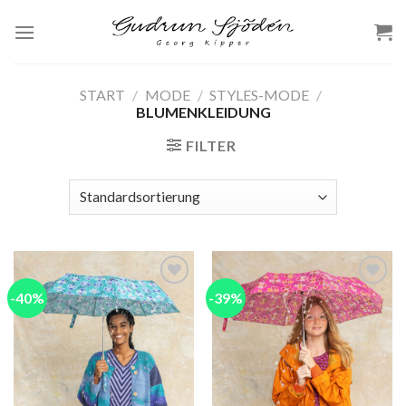
Skip
to
content
START
/
MODE
/
STYLES-MODE
/
BLUMENKLEIDUNG
FILTER
-40%
-39%
Add to
Add to
wishlist
wishlist