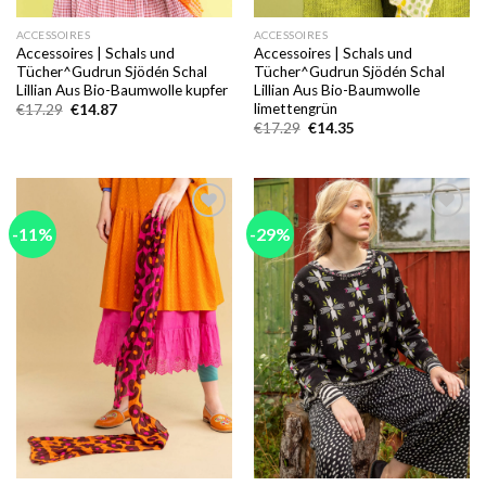
ACCESSOIRES
ACCESSOIRES
Accessoires | Schals und
Accessoires | Schals und
Tücher^Gudrun Sjödén Schal
Tücher^Gudrun Sjödén Schal
Lillian Aus Bio-Baumwolle kupfer
Lillian Aus Bio-Baumwolle
limettengrün
Ursprünglicher
Aktueller
€
17.29
€
14.87
Preis
Preis
Ursprünglicher
Aktueller
€
17.29
€
14.35
war:
ist:
Preis
Preis
€17.29
€14.87.
war:
ist:
€17.29
€14.35.
-11%
-29%
Add to
Add to
wishlist
wishlist