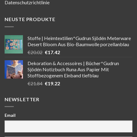
Datenschutzrichtlinie
NEUSTE PRODUKTE
Stoffe | Heimtextilien^Gudrun Sjödén Meterware
Desert Bloom Aus Bio-Baumwolle porzellanblau
Ursprünglicher
Aktueller
€
20.02
€
17.42
Preis
Preis
Dekoration & Accessoires | Bücher^Gudrun
war:
ist:
Sjödén Notizbuch Runa Aus Papier Mit
€20.02
€17.42.
Stoffbezogenem Einband tiefblau
Ursprünglicher
Aktueller
€
21.84
€
19.22
Preis
Preis
war:
ist:
NEWSLETTER
€21.84
€19.22.
Email