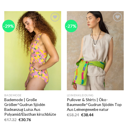
Preis
Preis
Preis
Preis
war:
ist:
war:
ist:
€94.64
€79.17.
€8.19
€7.04.
-29%
-27%
Add to
Add to
wishlist
wishlist
BADEMODE
LEINENKLEIDUNG
Bademode | Große
Pullover & Shirts | Öko-
Größen^Gudrun Sjödén
Baumwolle^Gudrun Sjödén Top
Badeanzug Luisa Aus
Aus Leinengewebe natur
Polyamid/Elasthan kirschblüte
Ursprünglicher
Aktueller
€
58.24
€
38.44
Preis
Preis
Ursprünglicher
Aktueller
€
47.32
€
30.76
war:
ist:
Preis
Preis
€58.24
€38.44.
war:
ist: