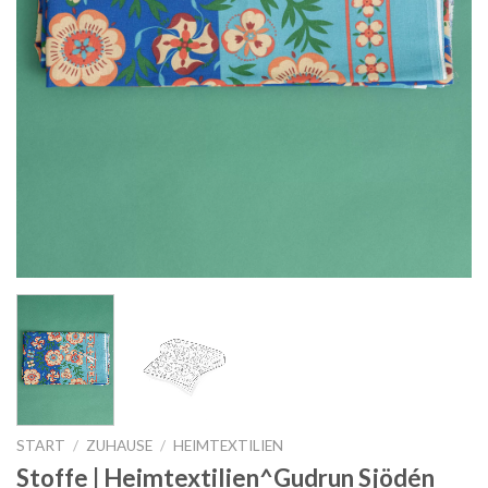
START
/
ZUHAUSE
/
HEIMTEXTILIEN
Stoffe | Heimtextilien^Gudrun Sjödén