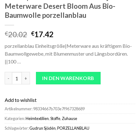
Meterware Desert Bloom Aus Bio-
Baumwolle porzellanblau
Ursprünglicher
Aktueller
20.02
17.42
€
€
Preis
Preis
porzellanblau Einheitsgröße|Meterware aus kräftigem Bio-
war:
ist:
Baumwollgewebe, mit Blumenmuster und Längsbordüren.
€20.02
€17.42.
||100 …
Stoffe | Heimtextilien^Gudrun Sjödén Meterware Desert Bloo
IN DEN WARENKORB
Add to wishlist
Artikelnummer:
98334667b703e7f967328689
Kategorien:
Heimtextilien
,
Stoffe
,
Zuhause
Schlagwörter:
Gudrun Sjödén
,
PORZELLANBLAU