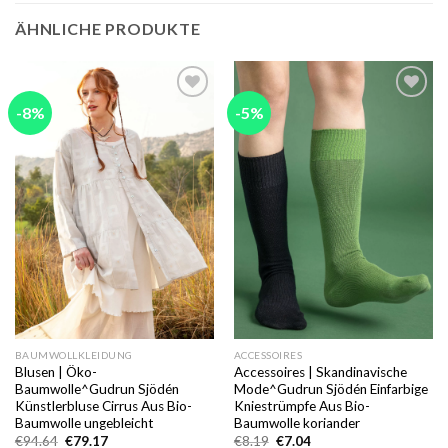
ÄHNLICHE PRODUKTE
-8%
-5%
Add to
Add to
wishlist
wishlist
BAUMWOLLKLEIDUNG
ACCESSOIRES
Blusen | Öko-
Accessoires | Skandinavische
Baumwolle^Gudrun Sjödén
Mode^Gudrun Sjödén Einfarbige
Künstlerbluse Cirrus Aus Bio-
Kniestrümpfe Aus Bio-
Baumwolle ungebleicht
Baumwolle koriander
Ursprünglicher
Aktueller
Ursprünglicher
Aktueller
€
94.64
€
79.17
€
8.19
€
7.04