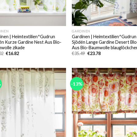
INEN
GARDINEN
inen | Heimtextilien^Gudrun
Gardinen | Heimtextilien^Gudrun
én Kurze Gardine Nest Aus Bio-
Sjödén Lange Gardine Desert Bl
wolle zikade
Aus Bio-Baumwolle blauglöckche
Ursprünglicher
Aktueller
Ursprünglicher
Aktueller
02
€
16.82
€
35.49
€
23.78
Preis
Preis
Preis
Preis
war:
ist:
war:
ist:
€20.02
€16.82.
€35.49
€23.78.
%
-13%
Add to
Add
wishlist
wish