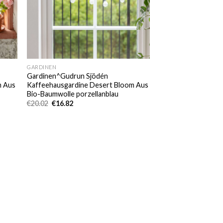
GARDINEN
Gardinen^Gudrun Sjödén
m Aus
Kaffeehausgardine Desert Bloom Aus
Bio-Baumwolle porzellanblau
Ursprünglicher
Aktueller
€
20.02
€
16.82
Preis
Preis
war:
ist:
€20.02
€16.82.