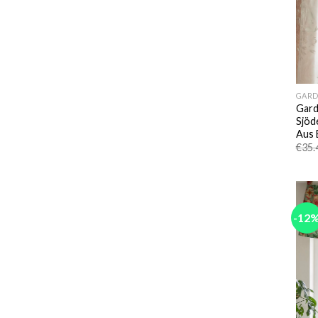
GARD
Gard
Sjöd
Aus 
€
35.
-12