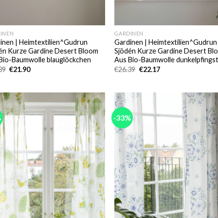
INEN
GARDINEN
inen | Heimtextilien^Gudrun
Gardinen | Heimtextilien^Gudrun
én Kurze Gardine Desert Bloom
Sjödén Kurze Gardine Desert Bl
Bio-Baumwolle blauglöckchen
Aus Bio-Baumwolle dunkelpfings
Ursprünglicher
Aktueller
Ursprünglicher
Aktueller
39
€
21.90
€
26.39
€
22.17
Preis
Preis
Preis
Preis
war:
ist:
war:
ist:
€26.39
€21.90.
€26.39
€22.17.
%
-33%
Add to
Add
wishlist
wish