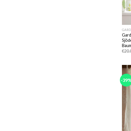
GARD
Gard
Sjöd
Baum
€
20.
-39