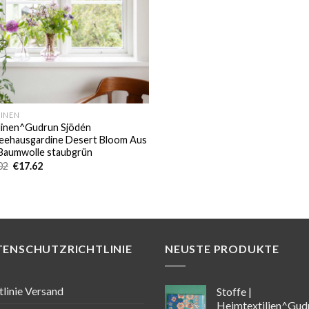
INEN
inen^Gudrun Sjödén
eehausgardine Desert Bloom Aus
Baumwolle staubgrün
Ursprünglicher
Aktueller
02
€
17.62
Preis
Preis
war:
ist:
€20.02
€17.62.
TENSCHUTZRICHTLINIE
NEUSTE PRODUKTE
tlinie Versand
Stoffe |
Heimtextilien^Gud