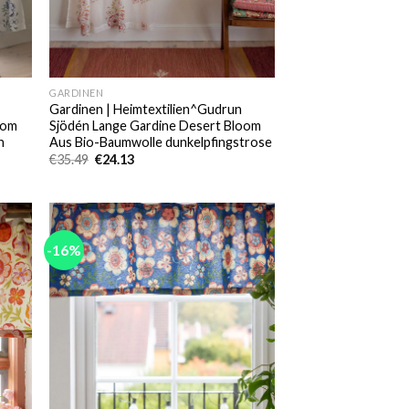
GARDINEN
Gardinen | Heimtextilien^Gudrun
oom
Sjödén Lange Gardine Desert Bloom
n
Aus Bio-Baumwolle dunkelpfingstrose
Ursprünglicher
Aktueller
€
35.49
€
24.13
Preis
Preis
war:
ist:
€35.49
€24.13.
-16%
 to
Add to
list
wishlist