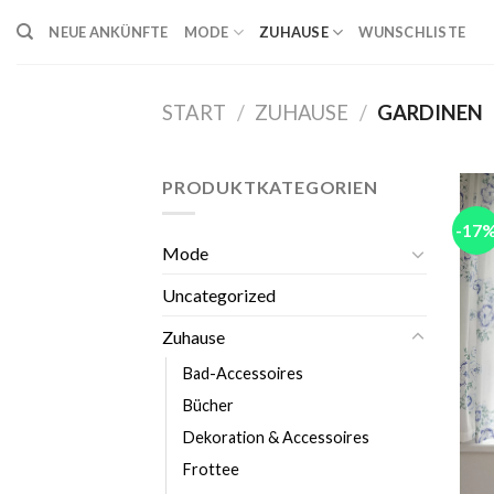
Skip
NEUE ANKÜNFTE
MODE
ZUHAUSE
WUNSCHLISTE
to
content
START
/
ZUHAUSE
/
GARDINEN
PRODUKTKATEGORIEN
-17
Mode
Uncategorized
Zuhause
Bad-Accessoires
Bücher
Dekoration & Accessoires
Frottee