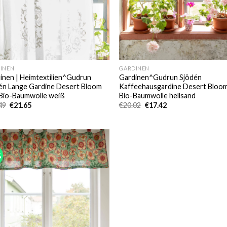
INEN
GARDINEN
inen | Heimtextilien^Gudrun
Gardinen^Gudrun Sjödén
én Lange Gardine Desert Bloom
Kaffeehausgardine Desert Bloo
Bio-Baumwolle weiß
Bio-Baumwolle hellsand
Ursprünglicher
Aktueller
Ursprünglicher
Aktueller
49
€
21.65
€
20.02
€
17.42
Preis
Preis
Preis
Preis
war:
ist:
war:
ist:
€35.49
€21.65.
€20.02
€17.42.
%
Add to
wishlist