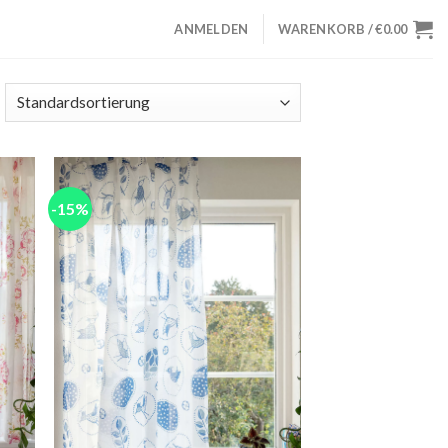
ANMELDEN
WARENKORB /
€
0.00
-15%
 to
Add to
list
wishlist