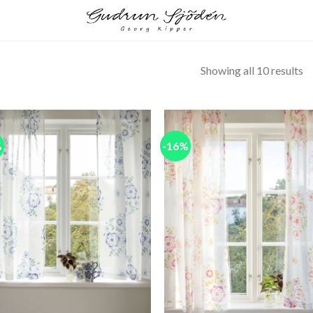
Showing all 10 results
%
-16%
Add to
Add
wishlist
wish