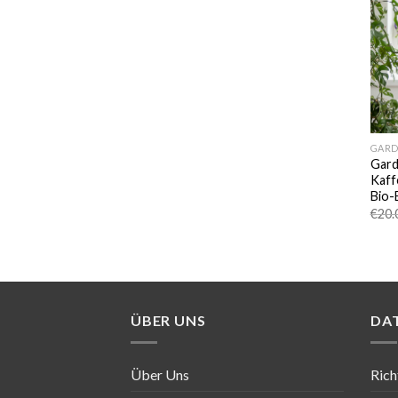
GARD
Gard
Kaff
Bio-
€
20.
ÜBER UNS
DA
Über Uns
Rich