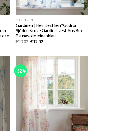
GARDINEN
Gardinen | Heimtextilien^Gudrun
oom
Sjödén Kurze Gardine Nest Aus Bio-
trose
Baumwolle leinenblau
Ursprünglicher
Aktueller
€
20.02
€
17.02
Preis
Preis
war:
ist:
€20.02
€17.02.
-32%
 to
Add to
list
wishlist