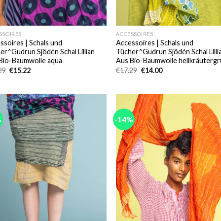
SSOIRES
ACCESSOIRES
ssoires | Schals und
Accessoires | Schals und
er^Gudrun Sjödén Schal Lillian
Tücher^Gudrun Sjödén Schal Lilli
Bio-Baumwolle aqua
Aus Bio-Baumwolle hellkräuterg
Ursprünglicher
Aktueller
Ursprünglicher
Aktueller
29
€
15.22
€
17.29
€
14.00
Preis
Preis
Preis
Preis
war:
ist:
war:
ist:
€17.29
€15.22.
€17.29
€14.00.
%
-14%
Add to
Add
wishlist
wish