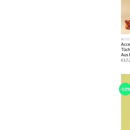
ACCE
Acce
Tüch
Aus 
€
17.
-10