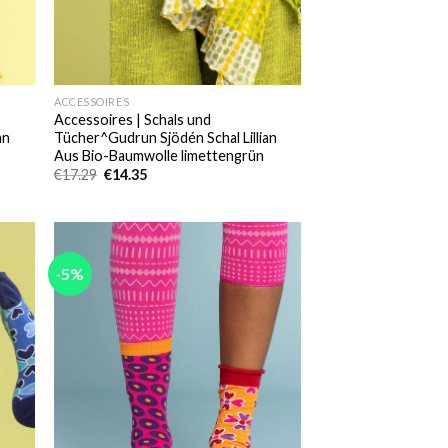
ACCESSOIRES
Accessoires | Schals und
an
Tücher^Gudrun Sjödén Schal Lillian
Aus Bio-Baumwolle limettengrün
Ursprünglicher
Aktueller
€
17.29
€
14.35
Preis
Preis
war:
ist:
€17.29
€14.35.
-5%
 to
Add to
list
wishlist