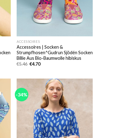
ACCESSOIRES
Accessoires | Socken &
ocken
Strumpfhosen^Gudrun Sjödén Socken
Billie Aus Bio-Baumwolle hibiskus
Ursprünglicher
Aktueller
€
5.46
€
4.70
Preis
Preis
war:
ist:
€5.46
€4.70.
-34%
 to
Add to
list
wishlist