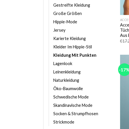
Gestreifte Kleidung
Große Größen
ACCE
Hippie-Mode
Acce
Tüch
Jersey
Aus 
Karierte Kleidung
€
17.
Kleider Im Hippie-Stil
Kleidung Mit Punkten
Lagenlook
-17
Leinenkleidung
Naturkleidung
Öko-Baumwolle
Schwedische Mode
Skandinavische Mode
Socken & Strumpfhosen
Strickmode