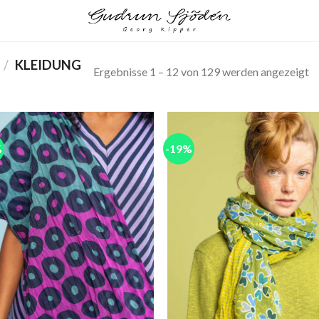
/
KLEIDUNG
Ergebnisse 1 – 12 von 129 werden angezeigt
%
-19%
Add to
Add
wishlist
wish