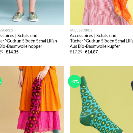
SSOIRES
ACCESSOIRES
ssoires | Schals und
Accessoires | Schals und
er^Gudrun Sjödén Schal Lillian
Tücher^Gudrun Sjödén Schal Lilli
Bio-Baumwolle hopper
Aus Bio-Baumwolle kupfer
Ursprünglicher
Aktueller
Ursprünglicher
Aktueller
29
€
14.35
€
17.29
€
14.87
Preis
Preis
Preis
Preis
war:
ist:
war:
ist:
€17.29
€14.35.
€17.29
€14.87.
%
-4%
Add to
Add
wishlist
wish