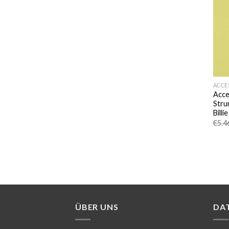
ACCE
Acce
Stru
Bill
€
5.4
ÜBER UNS
DA