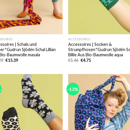
SSOIRES
ACCESSOIRES
ssoires | Schals und
Accessoires | Socken &
er^Gudrun Sjödén Schal Lillian
Strumpfhosen^Gudrun Sjödén S
Bio-Baumwolle masala
Billie Aus Bio-Baumwolle aqua
Ursprünglicher
Aktueller
Ursprünglicher
Aktueller
29
€
15.39
€
5.46
€
4.75
Preis
Preis
Preis
Preis
war:
ist:
war:
ist:
€17.29
€15.39.
€5.46
€4.75.
%
-13%
Add to
Add
wishlist
wish