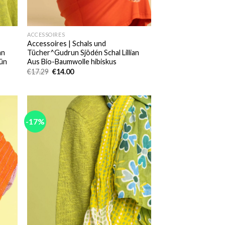
ACCESSOIRES
Accessoires | Schals und
an
Tücher^Gudrun Sjödén Schal Lillian
rün
Aus Bio-Baumwolle hibiskus
Ursprünglicher
Aktueller
€
17.29
€
14.00
Preis
Preis
war:
ist:
€17.29
€14.00.
-17%
 to
Add to
list
wishlist