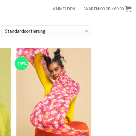
ANMELDEN
WARENKORB /
€
0.00
-19%
 to
Add to
list
wishlist