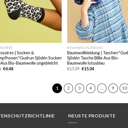
SSOIRES
BAUMWOLLKLEIDUNG
ssoires | Socken &
Baumwollkleidung | Taschen^Gu
mpfhosen^Gudrun Sjödén Socken
Sjödén Tasche Billie Aus Bio-
ie Aus Bio-Baumwolle ungebleicht
Baumwolle lotusblau
Ursprünglicher
Aktueller
Ursprünglicher
Aktueller
6
€
4.48
€
17.29
€
15.04
Preis
Preis
Preis
Preis
war:
ist:
war:
ist:
€5.46
€4.48.
€17.29
€15.04.
1
2
3
4
…
9
10
TENSCHUTZRICHTLINIE
NEUSTE PRODUKTE