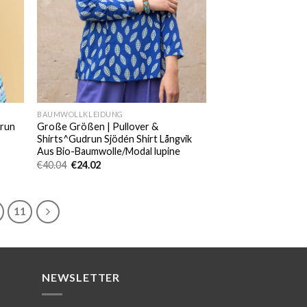
BAUMWOLLKLEIDUNG
drun
Große Größen | Pullover &
Shirts^Gudrun Sjödén Shirt Långvik
Aus Bio-Baumwolle/Modal lupine
Ursprünglicher
Aktueller
€
40.04
€
24.02
Preis
Preis
war:
ist:
€40.04
€24.02.
11
NEWSLETTER