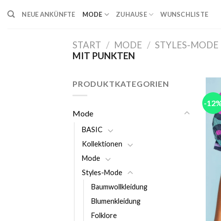
Skip
NEUE ANKÜNFTE
MODE
ZUHAUSE
WUNSCHLISTE
to
content
START
/
MODE
/
STYLES-MODE
MIT PUNKTEN
PRODUKTKATEGORIEN
-12
Mode
BASIC
Kollektionen
Mode
Styles-Mode
Baumwollkleidung
Blumenkleidung
Folklore