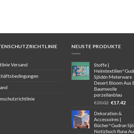
TENSCHUTZRICHTLINIE
NEUSTE PRODUKTE
tlinie Versand
Stoffe |
Heimtextilien^Gud
chäftsbedingungen
Sjödén Meterware
Desert Bloom Aus 
sand
Baumwolle
porzellanblau
nschutzrichtlinie
Ursprüngli
Aktu
€
20.02
€
17.42
Preis
Prei
Dekoration &
war:
ist:
Accessoires |
€20.02
€17
Bücher^Gudrun Sj
Notizbuch Runa Au