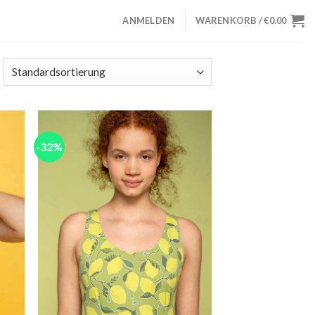
ANMELDEN
WARENKORB /
€
0.00
-32%
 to
Add to
list
wishlist