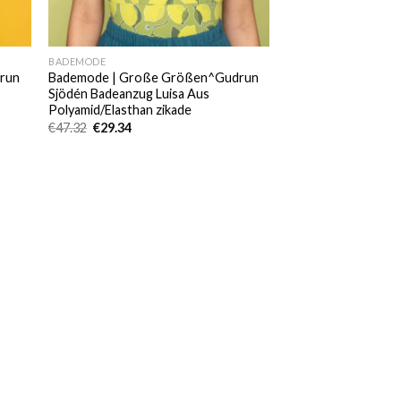
BADEMODE
run
Bademode | Große Größen^Gudrun
Sjödén Badeanzug Luisa Aus
Polyamid/Elasthan zikade
Ursprünglicher
Aktueller
€
47.32
€
29.34
Preis
Preis
war:
ist:
€47.32
€29.34.