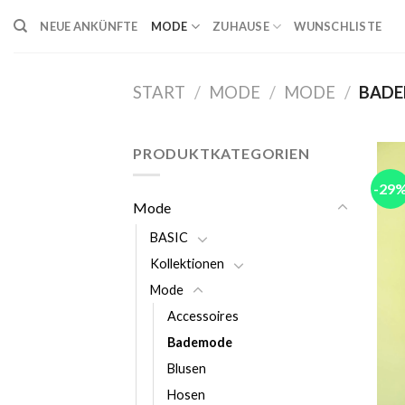
Skip
NEUE ANKÜNFTE
MODE
ZUHAUSE
WUNSCHLISTE
to
content
START
/
MODE
/
MODE
/
BADE
PRODUKTKATEGORIEN
-29
Mode
BASIC
Kollektionen
Mode
Accessoires
Bademode
Blusen
Hosen