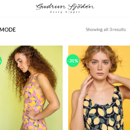
Showing all 3 results
MODE
%
-31%
Add to
Add
wishlist
wish