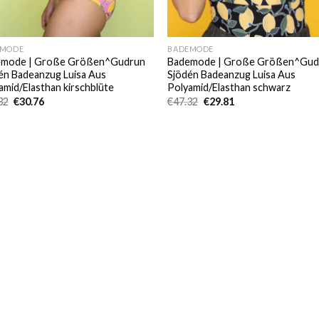
EMODE
BADEMODE
emode | Große Größen^Gudrun
Bademode | Große Größen^Gud
én Badeanzug Luisa Aus
Sjödén Badeanzug Luisa Aus
amid/Elasthan kirschblüte
Polyamid/Elasthan schwarz
Ursprünglicher
Aktueller
Ursprünglicher
Aktueller
32
€
30.76
€
47.32
€
29.81
Preis
Preis
Preis
Preis
war:
ist:
war:
ist:
€47.32
€30.76.
€47.32
€29.81.